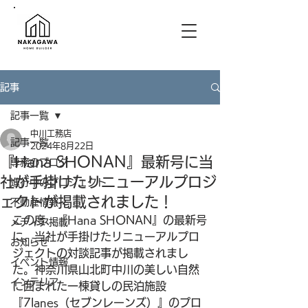
記事
記事一覧
中川工務店
記事一覧
2024年8月22日
『Hana SHONAN』最新号に当
専務のブログ
社が手掛けたリニューアルプロジ
進行中のプロジェクト
ェクトが掲載されました！
不動産情報
この度、『Hana SHONAN』の最新号
メディア掲載
に、当社が手掛けたリニューアルプロ
お知らせ
ジェクト
の対談記事
が掲載されまし
イベント情報
た。神奈川県山北町中川の美しい自然
インテリア
に囲まれた一棟貸しの民泊施設
『7lanes（セブンレーンズ）』のプロ