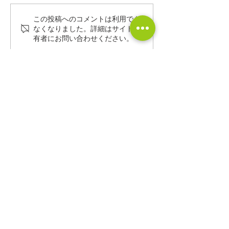
この投稿へのコメントは利用でき
少子化時代の住宅未来予
春は家づくりス
なくなりました。詳細はサイト所
有者にお問い合わせください。
想図〜これからどんな家
最適な季節です
が選ばれていくのか〜
CONTACT
株式会社 中川工務店
0465-43-8853
0465-43-8843
9:00～18:00（水・木定休日）