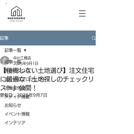
記事
記事一覧
中川工務店
記事一覧
2025年9月1日
【後悔しない土地選び】注文住宅
専務のブログ
に最適な「土地探しのチェックリ
進行中のプロジェクト
スト」公開！
不動産情報
更新日：
2025年9月7日
メディア掲載
お知らせ
イベント情報
インテリア