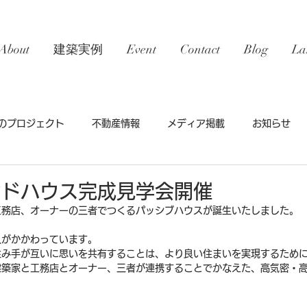
About
建築実例
Event
Contact
Blog
La
のプロジェクト
不動産情報
メディア掲載
お知らせ
ンドハウス完成見学会開催
工務店、オーナーの三者でつくるパッシブハウスが誕生いたしました。
人がかかわっています。
住み手が互いに思いを共有することは、より良い住まいを実現するため
建築家と工務店とオーナー、三者が連携することでかなえた、高気密・