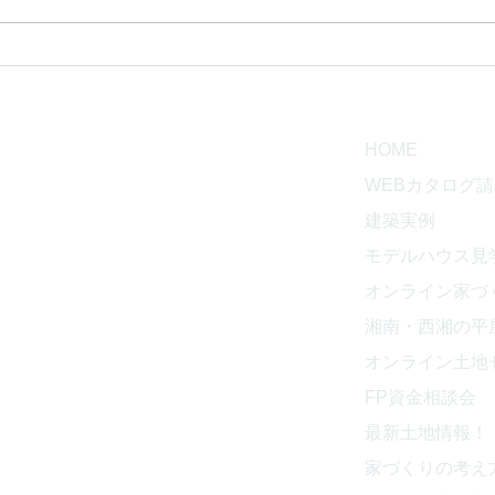
【オンライン版】賢い家づく
【オ
り勉強会
り勉
CT
HOME
WEBカタログ
建築実例
工務店
モデルハウス見
853
オンライン家づ
湘南・西湘の平
オンライン土地
843
​FP資金相談会
最新土地情報！
家づくりの考え