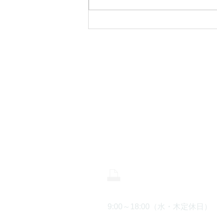
【完全予約制】中川工務店の
無料個別資金相談☆好評受付
CONTA
中！
株式会社 中川
0465-43-8
0465-43-8
9:00～18:00（水・木定休日）