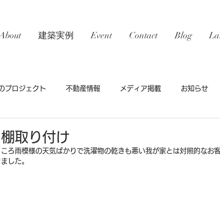
About
建築実例
Event
Contact
Blog
La
のプロジェクト
不動産情報
メディア掲載
お知らせ
 棚取り付け
ところ雨模様の天気ばかりで洗濯物の乾きも悪い我が家とは対照的なお
きました。