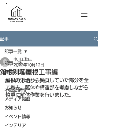
記事
記事一覧
中川工務店
記事一覧
2022年10月12日
箱根別荘屋根工事編
専務のブログ
屋根の下地から腐食していた部分を全
進行中のプロジェクト
て撤去。躯体や構造部を考慮しながら
不動産情報
慎重に解体作業を行いました。
メディア掲載
お知らせ
イベント情報
インテリア