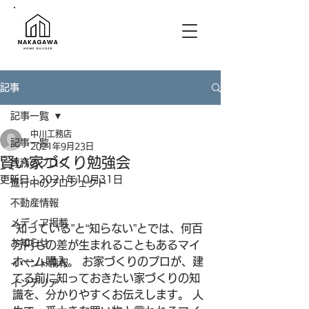
記事
記事一覧
中川工務店
記事一覧
2021年9月23日
賢い家づくり勉強会
専務のブログ
更新日：
2021年10月31日
進行中のプロジェクト
不動産情報
メディア掲載
“知っている”と“知らない”とでは、何百
お知らせ
万円もの差が生まれることもあるマイ
ホーム購入。 お家づくりのプロが、建
イベント情報
てる前に知っておきたい家づくりの知
インテリア
識を、分かりやすくお伝えします。 人