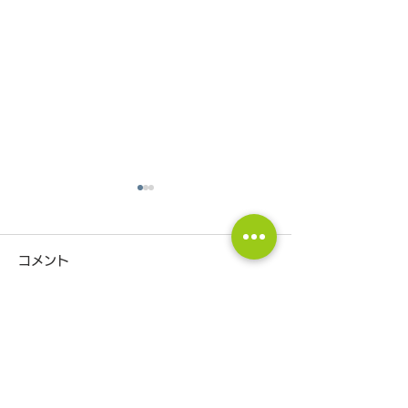
コメント
コメントを追加…
丹沢のセカンドハウス完
【オンライン版
成見学会開催
づくり勉強会