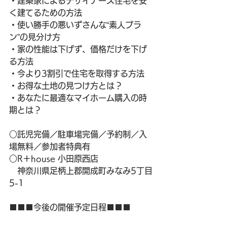
・建築家によるデザイナーズ住宅を安
く建てるための方法
・使い勝手の悪いずさんな“素人プラ
ン”の見分け方
・家の性能は下げず、価格だけを下げ
る方法
・今より3割引で住宅を取得する方法
・お得な土地の見つけ方とは？
・あなたに最適なマイホーム購入の時
期とは？
○託児完備／駐車場完備／予約制／入
場無料／参加者特典有
○R＋house 小田原西店
　神奈川県足柄上郡開成町みなみ5丁目
5-1
■■■今後の開催予定日程■■■