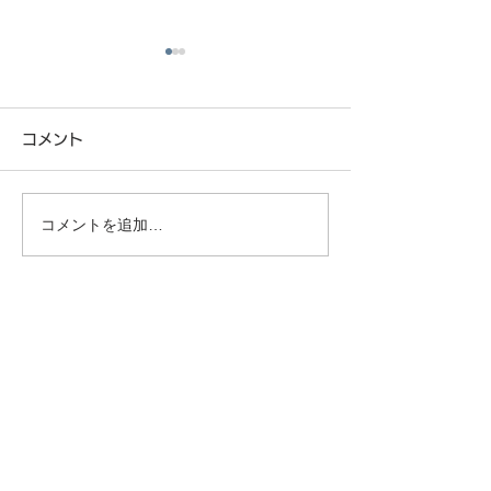
コメント
コメントを追加…
少子化時代の住宅未来予
春は家づくりス
想図〜これからどんな家
最適な季節です
が選ばれていくのか〜
CONTACT
株式会社 中川工務店
0465-43-8853