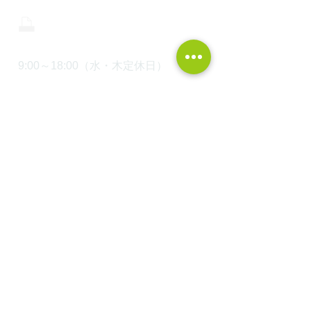
0465-43-8843
9:00～18:00（水・木定休日）
〒250-0852 神奈川県小田原市栢山2845-7
HOME
WEBカタログ請求
建築実例
モデルハウス見学
オンライン家づくり勉強会
湘南・西湘の平屋
オンライン土地セミナー
​FP資金相談会
最新土地情報！