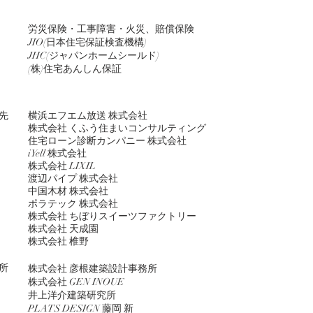
労災保険・工事障害・火災、賠償保険
JIO(日本住宅保証検査機構)
JHC(ジャパンホームシールド)
(株)住宅あんしん保証
先
横浜エフエム放送 株式会社
株式会社 くふう住まいコンサルティング
住宅ローン診断カンパニー 株式会社
iYell 株式会社
株式会社 LIXIL
渡辺パイプ 株式会社
中国木材 株式会社
ポラテック 株式会社
株式会社 ちぼりスイーツファクトリー
株式会社 天成園
株式会社 椎野
所
株式会社 彦根建築設計事務所
株式会社 GEN INOUE
井上洋介建築研究所
PLATS DESIGN 藤岡 新