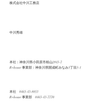
株式会社中川工務店
中川秀雄
本社：神奈川県小田原市栢山2845-7
R+house 事業部​：神奈川県開成町みなみ5丁目5-1
本社 0465-43-8853
R+house 事業部 0465-43-7770