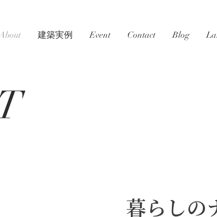
About
建築実例
Event
Contact
Blog
La
UT