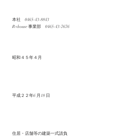
本社 0465-43-8843
R+house 事業部 0465-43-7676
昭和４５年４月
平成２２年6 月18 日
住居・店舗等の建築一式請負