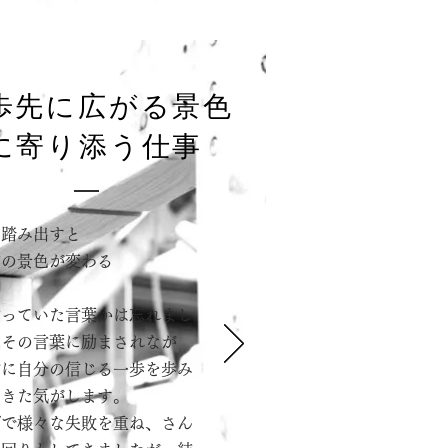
歩先に広がる景色
に寄り添う仕事
を踏み出すと
前の景色が変わる
言っていた言葉かは忘れまし
、その言葉に励まされなが
常に自分の信じる一歩を歩み
てきた気がします。
げで様々な失敗を重ね、さん