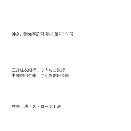
神奈川県知事許可(般-2)第76361 号
三井住友銀行、ゆうちょ銀行
中栄信用金庫、さがみ信用金庫
在来工法・ストローグ工法