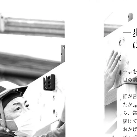
一
一歩
目の
誰が
たが
ら、
続け
おか