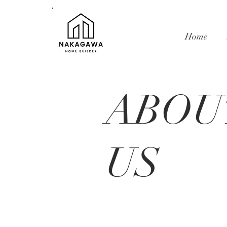
Home
ABO
US