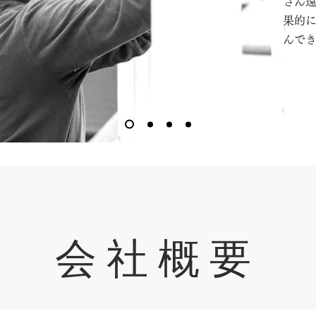
ざん
果的
んで
会 社 概 要