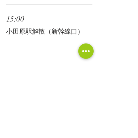
15:00
小田原駅解散（新幹線口）
次回はさらに家づくりのイメージを膨ら
ませていただくために、賢い家づくり勉
強会にご参加いただくことに。今後とも
よろしくお願いします！