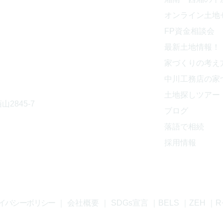
オンライン土地
843
​FP資金相談会
最新土地情報！
家づくりの考え
中川工務店の家
土地探しツアー
山2845-7
ブログ
落語で相続
採用情報
イバシーボリシー
｜
会社概要
｜
SDGs宣言
｜
BELS
｜
ZEH
｜
R