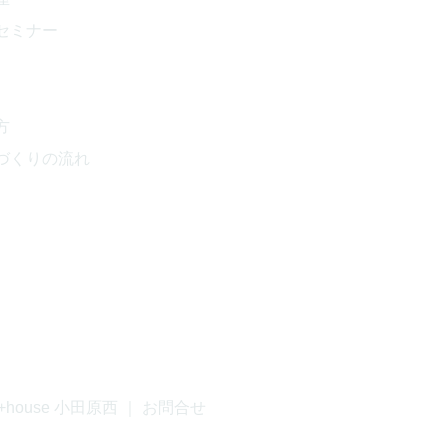
セミナー
方
づくりの流れ
+house 小田原西
｜
お問合せ