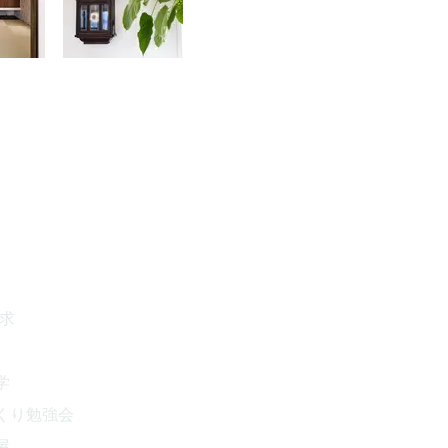
請求
学
くり勉強会
屋