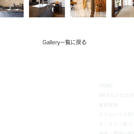
Gallery一覧に戻る
CT
HOME
WEBカタログ
建築実例
工務店
モデルハウス見
853
オンライン家づ
湘南・西湘の平