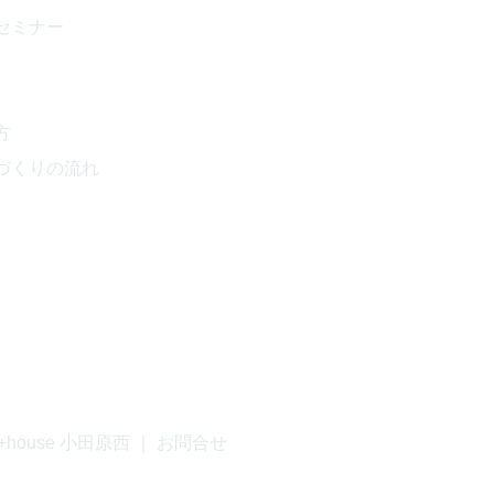
セミナー
方
づくりの流れ
+house 小田原西
｜
お問合せ