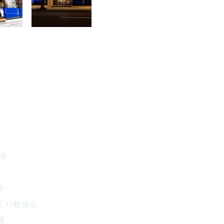
請求
学
くり勉強会
屋