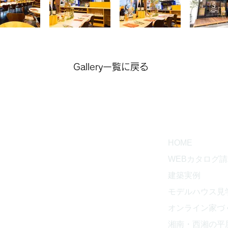
Gallery一覧に戻る
CT
HOME
WEBカタログ
建築実例
工務店
モデルハウス見
853
オンライン家づ
湘南・西湘の平