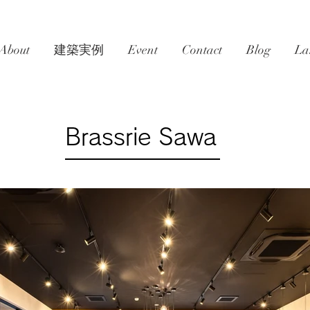
About
建築実例
Event
Contact
Blog
La
Brassrie Sawa