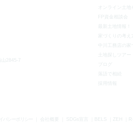
オンライン土地
843
​FP資金相談会
最新土地情報！
家づくりの考え
中川工務店の家
土地探しツアー
山2845-7
ブログ
落語で相続
採用情報
イバシーボリシー
｜
会社概要
｜
SDGs宣言
｜
BELS
｜
ZEH
｜
R