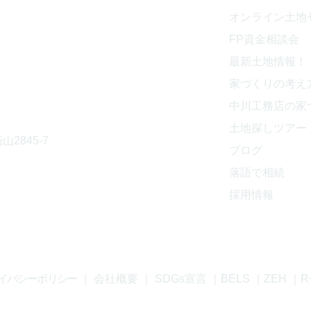
オンライン土地
843
​FP資金相談会
最新土地情報！
家づくりの考え
中川工務店の家
土地探しツアー
山2845-7
ブログ
落語で相続
採用情報
イバシーボリシー
｜
会社概要
｜
SDGs宣言
｜
BELS
｜
ZEH
｜
R