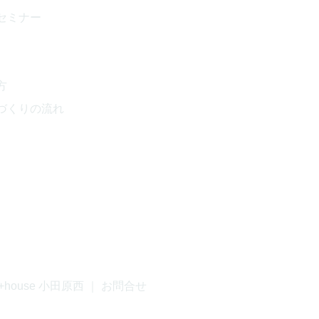
セミナー
方
づくりの流れ
+house 小田原西
｜
お問合せ