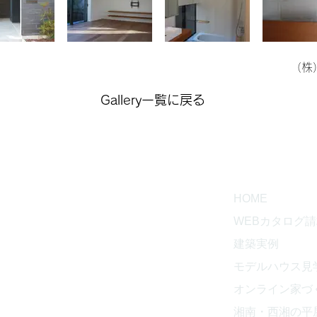
（株
Gallery一覧に戻る
CT
HOME
WEBカタログ
建築実例
工務店
モデルハウス見
853
オンライン家づ
湘南・西湘の平