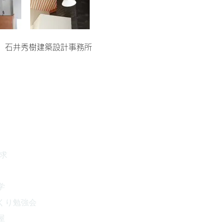
）石井秀樹建築設計事務所
請求
学
くり勉強会
屋