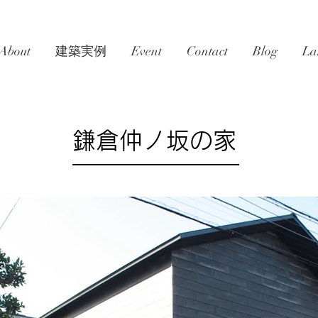
About
建築実例
Event
Contact
Blog
La
鎌倉仲ノ坂の家