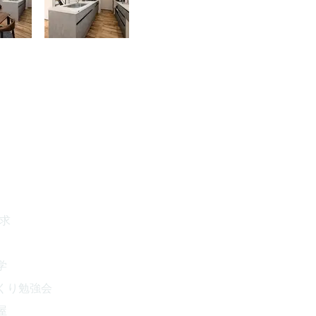
請求
学
くり勉強会
屋