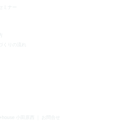
セミナー
方
づくりの流れ
+house 小田原西
｜
お問合せ