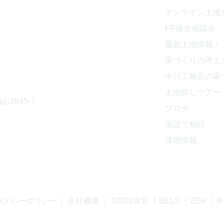
オンライン土地
843
​FP資金相談会
最新土地情報！
家づくりの考え
中川工務店の家
土地探しツアー
山2845-7
ブログ
落語で相続
採用情報
イバシーボリシー
｜
会社概要
｜
SDGs宣言
｜
BELS
｜
ZEH
｜
R