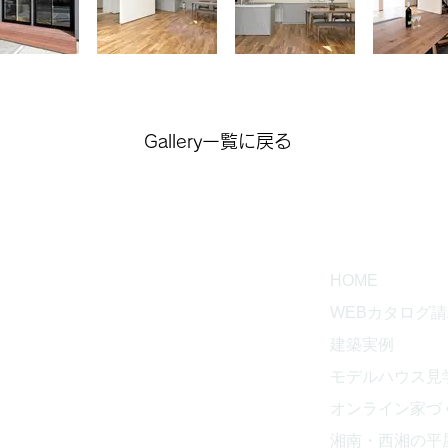
Gallery一覧に戻る
CT
HOME
WEBカタログ
建築実例
工務店
モデルハウス見
853
オンライン家づ
湘南・西湘の平