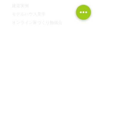
建築実例
モデルハウス見学
オンライン家づくり勉強会
湘南・西湘の平屋
オンライン土地セミナー
​FP資金相談会
最新土地情報！
家づくりの考え方
中川工務店の家づくりの流れ
土地探しツアー
ブログ
落語で相続
採用情報