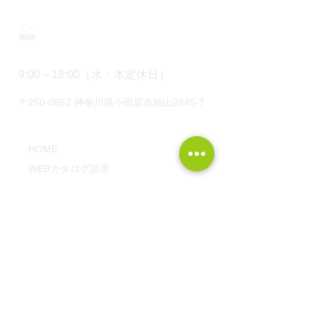
0465-43-8843
9:00～18:00（水・木定休日）
〒250-0852 神奈川県小田原市栢山2845-7
HOME
WEBカタログ請求
建築実例
モデルハウス見学
オンライン家づくり勉強会
湘南・西湘の平屋
オンライン土地セミナー
​FP資金相談会
最新土地情報！