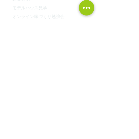
モデルハウス見学
オンライン家づくり勉強会
湘南・西湘の平屋
オンライン土地セミナー
​FP資金相談会
最新土地情報！
家づくりの考え方
中川工務店の家づくりの流れ
土地探しツアー
ブログ
落語で相続
採用情報