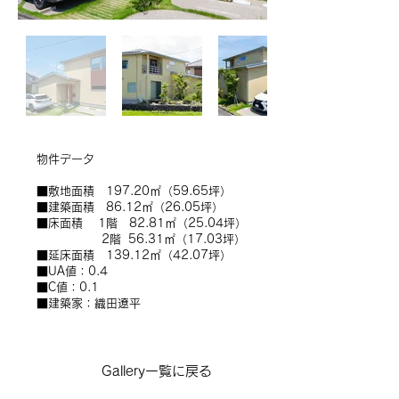
​物件データ
■敷地面積 197.20㎡（59.65坪）
■建築面積 86.12㎡（26.05坪）
■床面積 1階 82.81㎡（25.04坪）
2階 56.31㎡（17.03坪）
■延床面積 139.12㎡（42.07坪）
■UA値：0.4
■C値：0.1
■建築家：織田遼平
Gallery一覧に戻る