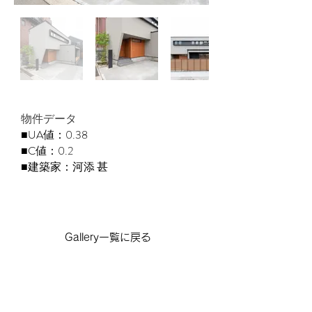
​物件データ
■UA値：0.38
■C値：0.2
■建築家：河添 甚
Gallery一覧に戻る
CONTACT