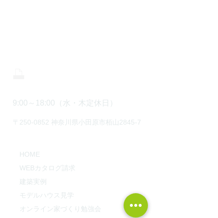
株式会社 中川工務店
0465-43-8853
0465-43-8843
9:00～18:00（水・木定休日）
〒250-0852 神奈川県小田原市栢山2845-7
HOME
WEBカタログ請求
建築実例
モデルハウス見学
オンライン家づくり勉強会