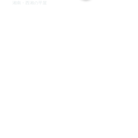
湘南・西湘の平屋
オンライン土地セミナー
​FP資金相談会
最新土地情報！
家づくりの考え方
中川工務店の家づくりの流れ
土地探しツアー
ブログ
落語で相続
採用情報
中川工務店について
｜
プライバシーボリシー
｜
会社
概要
｜
SDGs宣言
｜
BELS
｜
ZEH
｜
R+house 小