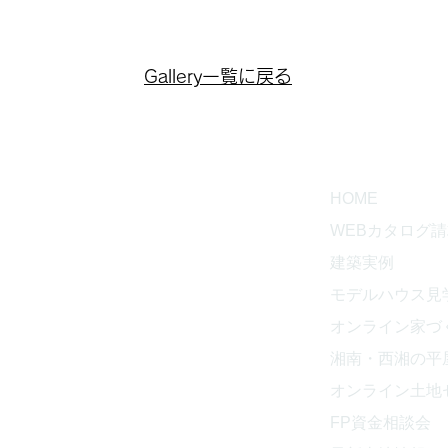
Gallery一覧に戻る
CT
HOME
WEBカタログ
建築実例
工務店
モデルハウス見
853
オンライン家づ
湘南・西湘の平
オンライン土地
843
​FP資金相談会