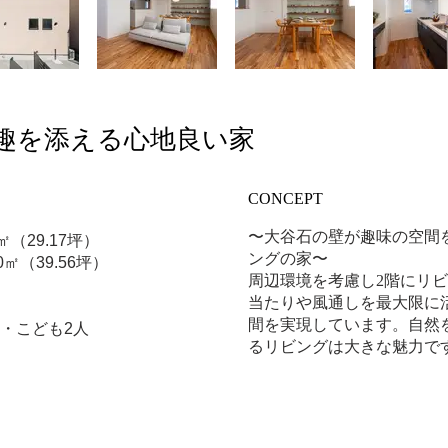
趣を添える心地良い家
CONCEPT
〜大谷石の壁が趣味の空間
㎡（29.17坪）
ングの家〜
0㎡（39.56坪）
周辺環境を考慮し2階にリ
当たりや風通しを最大限に
間を実現しています。自然
人・こども2人
るリビングは大きな魅力で