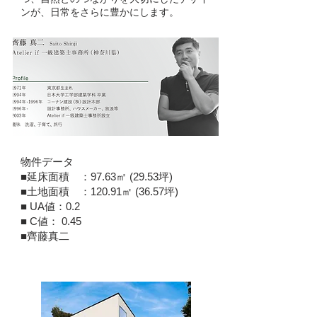
ンが、日常をさらに豊かにします。
​物件データ
■延床面積 ：97.63㎡ (29.53坪)
■土地面積 ：120.91㎡ (36.57坪)
■ UA値：0.2
■ C値： 0.45
​■齊藤真二