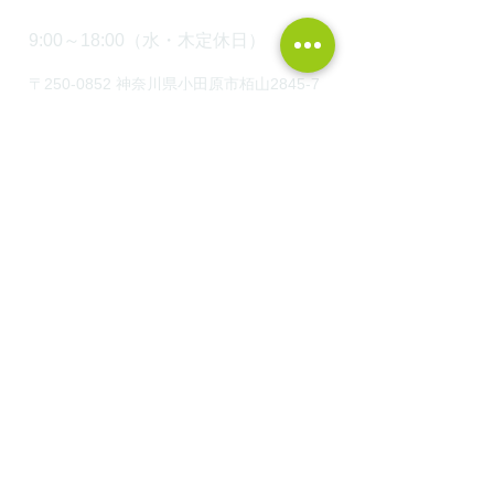
9:00～18:00（水・木定休日）
〒250-0852 神奈川県小田原市栢山2845-7
HOME
WEBカタログ請求
建築実例
モデルハウス見学
オンライン家づくり勉強会
湘南・西湘の平屋
オンライン土地セミナー
​FP資金相談会
最新土地情報！
家づくりの考え方
中川工務店の家づくりの流れ