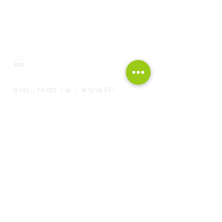
株式会社 中川工務店
0465-43-8853
0465-43-8843
9:00～18:00（水・木定休日）
〒250-0852 神奈川県小田原市栢山2845-7
HOME
WEBカタログ請求
建築実例
モデルハウス見学
オンライン家づくり勉強会
湘南・西湘の平屋