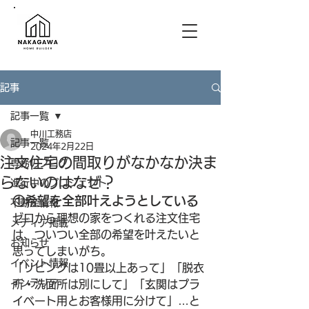
記事
記事一覧
中川工務店
記事一覧
2024年2月22日
注文住宅の間取りがなかなか決ま
専務のブログ
らないのはなぜ？
進行中のプロジェクト
①希望を全部叶えようとしている
不動産情報
ゼロから理想の家をつくれる注文住宅
メディア掲載
は、ついつい全部の希望を叶えたいと
お知らせ
思ってしまいがち。
イベント情報
「リビングは10畳以上あって」「脱衣
インテリア
所・洗面所は別にして」「玄関はプラ
イベート用とお客様用に分けて」…と