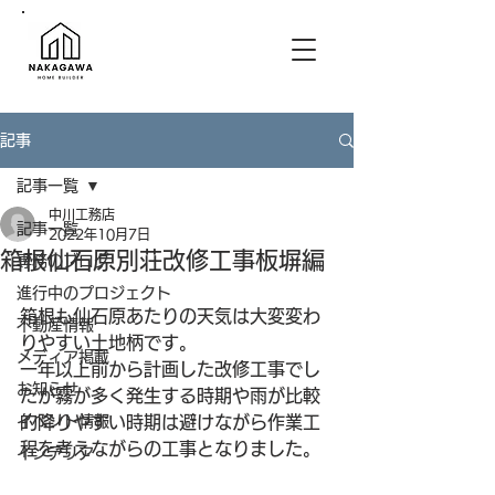
記事
記事一覧
中川工務店
記事一覧
2022年10月7日
箱根仙石原別荘改修工事板塀編
専務のブログ
進行中のプロジェクト
箱根も仙石原あたりの天気は大変変わ
不動産情報
りやすい土地柄です。
メディア掲載
一年以上前から計画した改修工事でし
お知らせ
たが霧が多く発生する時期や雨が比較
イベント情報
的降りやすい時期は避けながら作業工
程を考えながらの工事となりました。
インテリア