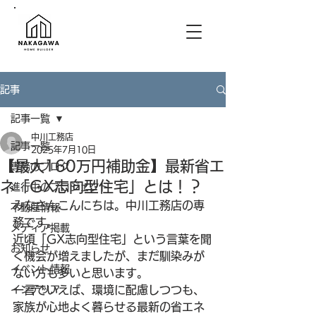
記事
記事一覧
中川工務店
記事一覧
2025年7月10日
【最大160万円補助金】最新省エ
専務のブログ
ネ「GX志向型住宅」とは！？
進行中のプロジェクト
みなさんこんにちは。中川工務店の専
不動産情報
務です。
メディア掲載
近頃「GX志向型住宅」という言葉を聞
お知らせ
く機会が増えましたが、まだ馴染みが
イベント情報
ない方も多いと思います。
インテリア
一言でいえば、環境に配慮しつつも、
家族が心地よく暮らせる最新の省エネ