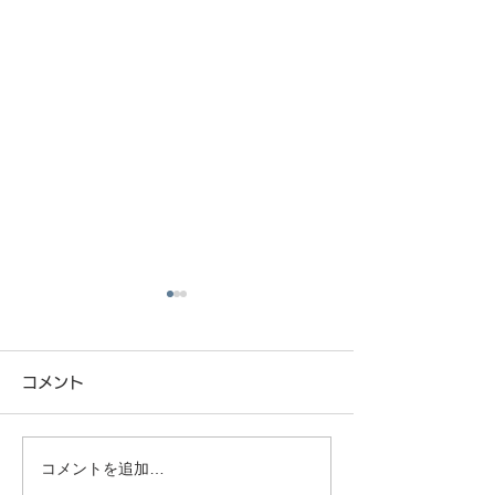
コメント
コメントを追加…
少子化時代の住宅未来予
春は家づくりス