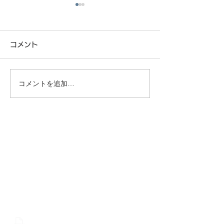
コメント
コメントを追加…
「イエタテログ」さんに
「おしゃれ工務
紹介されました。
載されました！
CONTACT
株式会社 中川工務店
0465-43-8853
0465-43-8843