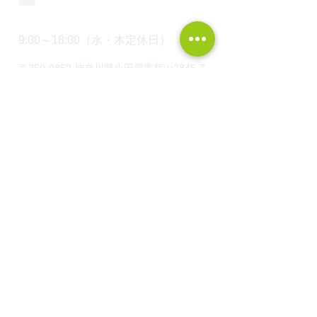
9:00～18:00（水・木定休日）
〒250-0852 神奈川県小田原市栢山2845-7
HOME
WEBカタログ請求
建築実例
モデルハウス見学
オンライン家づくり勉強会
湘南・西湘の平屋
オンライン土地セミナー
​FP資金相談会
最新土地情報！
家づくりの考え方
中川工務店の家づくりの流れ