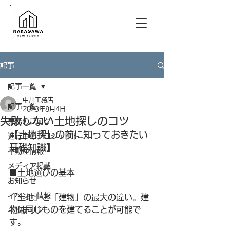
記事
記事一覧
中川工務店
記事一覧
2023年8月4日
失敗しない土地探しのコツ
専務のブログ
【土地探しの前に知っておきたい
進行中のプロジェクト
基礎知識】
不動産情報
メディア掲載
■土地選びの基本
お知らせ
イベント情報
「土地」と「建物」の最大の違い。建
物は同じものを建てることが可能で
インテリア
す。