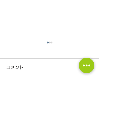
コメント
コメントを追加…
少子化時代の住宅未来予
春は家づくりス
想図〜これからどんな家
最適な季節です
が選ばれていくのか〜
CONTACT