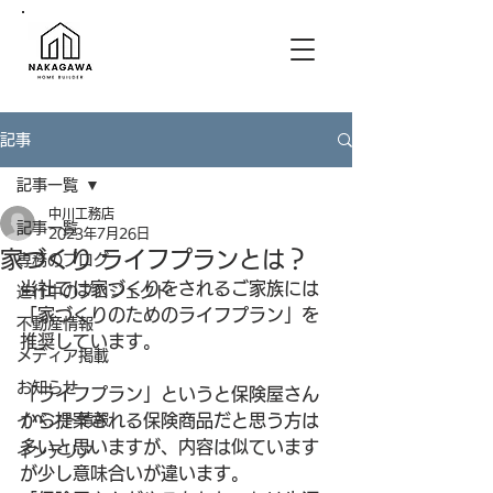
記事
記事一覧
中川工務店
記事一覧
2023年7月26日
家づくり ライフプランとは？
専務のブログ
当社では家づくりをされるご家族には
進行中のプロジェクト
「家づくりのためのライフプラン」を
不動産情報
推奨しています。
メディア掲載
お知らせ
「ライフプラン」というと保険屋さん
イベント情報
から提案される保険商品だと思う方は
多いと思いますが、内容は似ています
インテリア
が少し意味合いが違います。