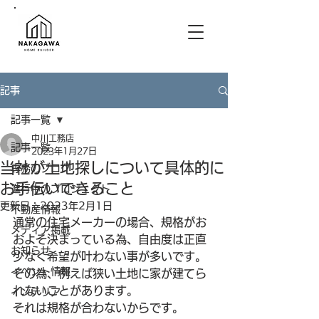
記事
記事一覧
中川工務店
記事一覧
2023年1月27日
当社が土地探しについて具体的に
専務のブログ
お手伝いできること
進行中のプロジェクト
更新日：
2023年2月1日
不動産情報
通常の住宅メーカーの場合、規格がお
メディア掲載
およそ決まっている為、自由度は正直
お知らせ
少なく希望が叶わない事が多いです。
イベント情報
その為、例えば狭い土地に家が建てら
れないことがあります。
インテリア
それは規格が合わないからです。