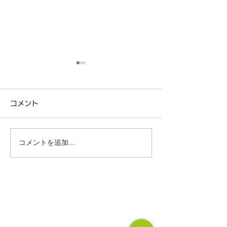
コメント
コメントを追加…
少子化時代の住宅未来予
春は家づくりス
想図〜これからどんな家
最適な季節です
が選ばれていくのか〜
CONTACT