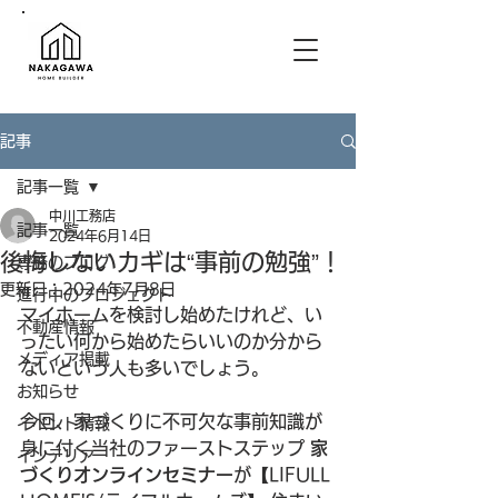
記事
記事一覧
中川工務店
記事一覧
2024年6月14日
後悔しないカギは“事前の勉強”！
専務のブログ
更新日：
2024年7月8日
進行中のプロジェクト
マイホームを検討し始めたけれど、い
不動産情報
ったい何から始めたらいいのか分から
メディア掲載
ないという人も多いでしょう。
お知らせ
今回、家づくりに不可欠な事前知識が
イベント情報
身に付く当社のファーストステップ
 家
インテリア
づくりオンラインセミナー
が【LIFULL 