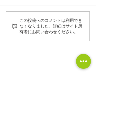
この投稿へのコメントは利用でき
少子化時代の住宅未来予
春は家づくりス
なくなりました。詳細はサイト所
有者にお問い合わせください。
想図〜これからどんな家
最適な季節です
が選ばれていくのか〜
CONTACT
株式会社 中川工務店
0465-43-8853
0465-43-8843
9:00～18:00（水・木定休日）