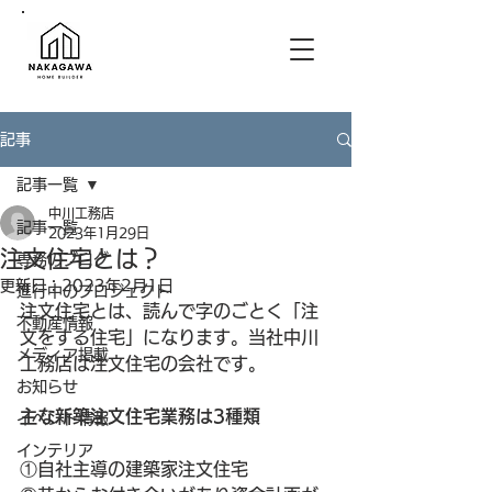
記事
記事一覧
中川工務店
記事一覧
2023年1月29日
注文住宅とは？
専務のブログ
更新日：
2023年2月1日
進行中のプロジェクト
注文住宅とは、読んで字のごとく「注
不動産情報
文をする住宅」になります。当社中川
メディア掲載
工務店は注文住宅の会社です。
お知らせ
主な新築注文住宅業務は3種類
イベント情報
インテリア
①自社主導の建築家注文住宅