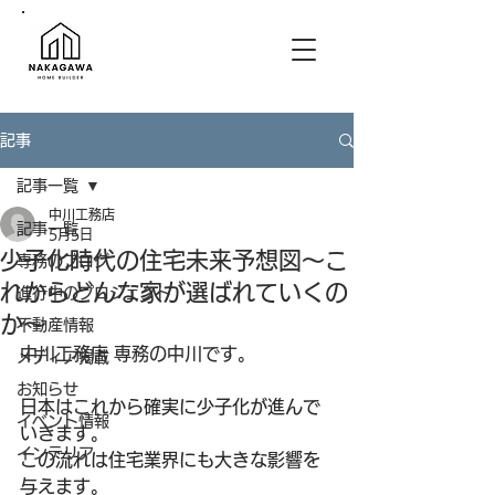
記事
記事一覧
中川工務店
記事一覧
5月5日
少子化時代の住宅未来予想図〜こ
専務のブログ
れからどんな家が選ばれていくの
進行中のプロジェクト
か〜
不動産情報
中川工務店 専務の中川です。
メディア掲載
お知らせ
日本はこれから確実に少子化が進んで
イベント情報
いきます。
インテリア
この流れは住宅業界にも大きな影響を
与えます。