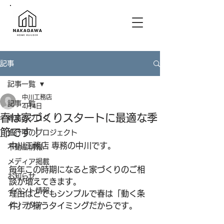
記事
記事一覧
中川工務店
記事一覧
4月4日
春は家づくりスタートに最適な季
専務のブログ
節です！
進行中のプロジェクト
中川工務店 専務の中川です。
不動産情報
メディア掲載
毎年この時期になると家づくりのご相
お知らせ
談が増えてきます。
イベント情報
理由はとてもシンプルで春は「動く条
インテリア
件」が揃うタイミングだからです。