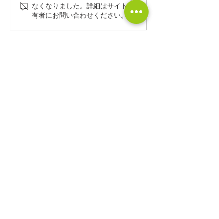
少子化時代の住宅未来予
家を建てて10
なくなりました。詳細はサイト所
有者にお問い合わせください。
想図〜これからどんな家
しない人の共通
が選ばれていくのか〜
住宅で失敗しな
CONTACT
株式会社 中川工務店
0465-43-8853
0465-43-8843
9:00～18:00（水・木定休日）
〒250-0852 神奈川県小田原市栢山2845-7