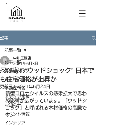
記事
記事一覧
中川工務店
記事一覧
2021年6月3日
忍び寄る“ウッドショック” 日本で
専務のブログ
も住宅価格が上昇か
進行中のプロジェクト
更新日：
2021年6月24日
不動産情報
新型コロナウイルスの感染拡大で思わ
メディア掲載
ぬ影響が広がっています。「ウッドシ
お知らせ
ョック」と呼ばれる木材価格の高騰で
イベント情報
す。
インテリア