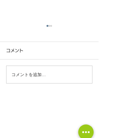
コメント
コメントを追加…
少子化時代の住宅未来予
春は家づくりス
想図〜これからどんな家
最適な季節です
が選ばれていくのか〜
CONTACT
株式会社 中川工務店